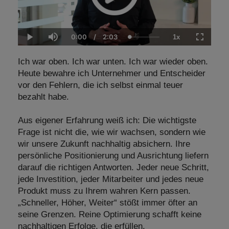
0:00
/
2:03
1x
Current
Duration
Loaded
:
Play
Mute
Playback
Fullscre
Time
2.38%
Rate
Ich war oben. Ich war unten. Ich war wieder oben.
Heute bewahre ich Unternehmer und Entscheider
vor den Fehlern, die ich selbst einmal teuer
bezahlt habe.
Aus eigener Erfahrung weiß ich: Die wichtigste
Frage ist nicht die, wie wir wachsen, sondern wie
wir unsere Zukunft nachhaltig absichern. Ihre
persönliche Positionierung und Ausrichtung liefern
darauf die richtigen Antworten. Jeder neue Schritt,
jede Investition, jeder Mitarbeiter und jedes neue
Produkt muss zu Ihrem wahren Kern passen.
„Schneller, Höher, Weiter“ stößt immer öfter an
seine Grenzen. Reine Optimierung schafft keine
nachhaltigen Erfolge, die erfüllen.